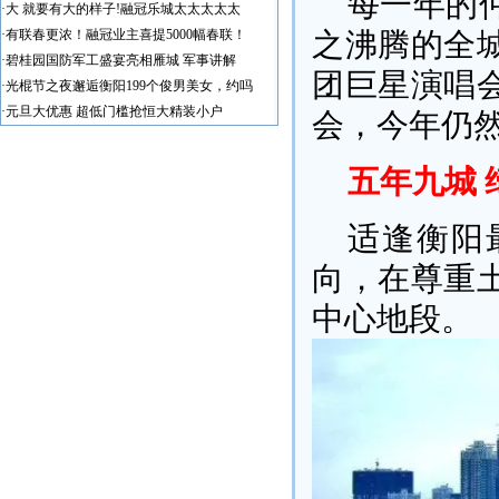
每一年的
·
大 就要有大的样子!融冠乐城太太太太太
·
有联春更浓！融冠业主喜提5000幅春联！
之沸腾的全城
·
碧桂园国防军工盛宴亮相雁城 军事讲解
团巨星演唱
·
光棍节之夜邂逅衡阳199个俊男美女，约吗
·
元旦大优惠 超低门槛抢恒大精装小户
会，今年仍
五年九城 
适逢衡阳
向，在尊重
中心地段。