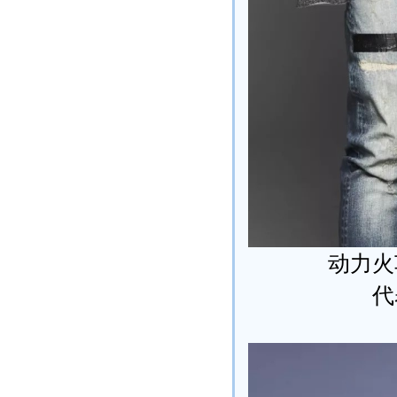
动力火
代