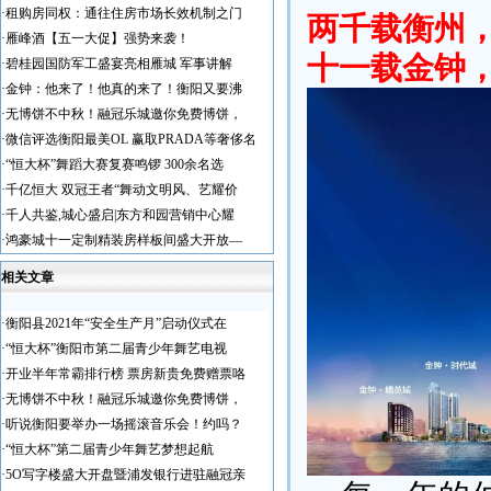
·
租购房同权：通往住房市场长效机制之门
两千载衡州
·
雁峰酒【五一大促】强势来袭！
十一载金钟
·
碧桂园国防军工盛宴亮相雁城 军事讲解
·
金钟：他来了！他真的来了！衡阳又要沸
·
无博饼不中秋！融冠乐城邀你免费博饼，
·
微信评选衡阳最美OL 赢取PRADA等奢侈名
·
“恒大杯”舞蹈大赛复赛鸣锣 300余名选
·
千亿恒大 双冠王者“舞动文明风、艺耀价
·
千人共鉴,城心盛启|东方和园营销中心耀
·
鸿豪城十一定制精装房样板间盛大开放—
相关文章
·
衡阳县2021年“安全生产月”启动仪式在
·
“恒大杯”衡阳市第二届青少年舞艺电视
·
开业半年常霸排行榜 票房新贵免费赠票咯
·
无博饼不中秋！融冠乐城邀你免费博饼，
·
听说衡阳要举办一场摇滚音乐会！约吗？
·
“恒大杯”第二届青少年舞艺梦想起航
·
5O写字楼盛大开盘暨浦发银行进驻融冠亲