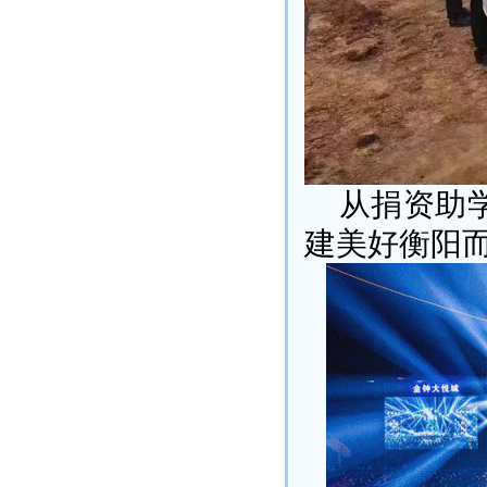
从捐资助
建美好衡阳