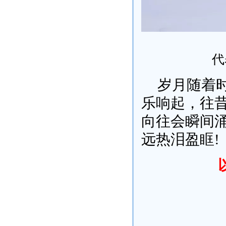
代
岁月随着
乐响起，往
向往会瞬间
远热泪盈眶!