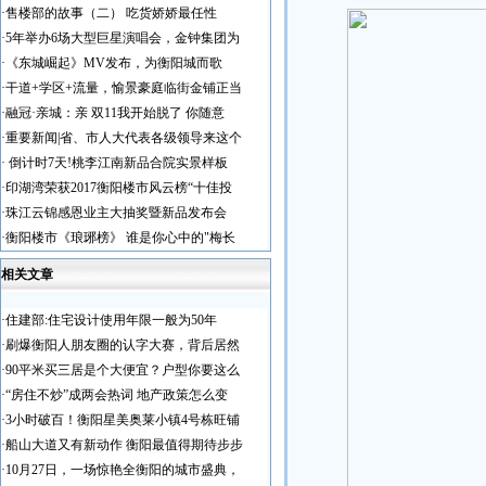
·
售楼部的故事（二） 吃货娇娇最任性
·
5年举办6场大型巨星演唱会，金钟集团为
·
《东城崛起》MV发布，为衡阳城而歌
·
干道+学区+流量，愉景豪庭临街金铺正当
·
融冠·亲城：亲 双11我开始脱了 你随意
·
重要新闻|省、市人大代表各级领导来这个
·
倒计时7天!桃李江南新品合院实景样板
·
印湖湾荣获2017衡阳楼市风云榜“十佳投
·
珠江云锦感恩业主大抽奖暨新品发布会
·
衡阳楼市《琅琊榜》 谁是你心中的"梅长
相关文章
·
住建部:住宅设计使用年限一般为50年
·
刷爆衡阳人朋友圈的认字大赛，背后居然
·
90平米买三居是个大便宜？户型你要这么
·
“房住不炒”成两会热词 地产政策怎么变
·
3小时破百！衡阳星美奥莱小镇4号栋旺铺
·
船山大道又有新动作 衡阳最值得期待步步
·
10月27日，一场惊艳全衡阳的城市盛典，