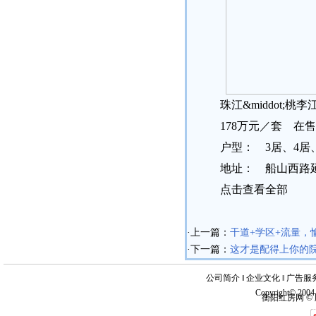
珠江&middot;桃李
178万元／套 在
户型： 3居、4居、4
地址： 船山西路
点击查看全部
·上一篇：
干道+学区+流量，
·下一篇：
这才是配得上你的院
公司简介
‖
企业文化
‖
广告服
Copyright© 200
衡阳红房网 ©