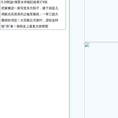
·
8.20凯旋•湖景水岸疯狂抢筹374张
·
把家搬进一座写意东方院子，楼下就是儿
·
用眼光买房系列之愉景雅苑：一带三园大
·
重磅好消息！火宫殿正式签约，进驻金钟
·
致“清”春！衡阳史上最复古踏青图