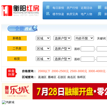
每日新情
房产行情
近期活动
楼市快递
购房宝典
地产人物
新楼盘
关键词:
二手房
面积
-
租赁
面积
-
价格查询：
2000以下
2000-2500元
2500-3000元
3000-4000元
区域查询：
蒸湘区
雁峰区
石鼓区
南岳区
珠晖区