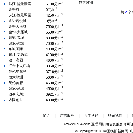
·
恒大绿洲
2
珠江·愉景豪庭
6100元/m
2
金钟府
0元/m
共
2
个
2
珠江·愉景翠园
4250元/m
2
金钟君悦城
0元/m
2
金钟大悦城
7500元/m
2
金钟·大雁城
6500元/m
2
融冠·亲城
8000元/m
2
融冠·恋城
7000元/m
2
东城国际
4300元/m
2
耀江·文鼎苑
4100元/m
2
银丰润园
4600元/m
2
汇金中央广场
3860元/m
2
英伦星海湾
3718元/m
2
恒大绿洲
5600元/m
2
英伦首府
4600元/m
2
融冠·亲城
4500元/m
2
银泰.红城
3921元/m
2
方圆创世
4000元/m
简介
|
广告服务
|
合作伙伴
|
联系我们
|
www.e0734.com 互联网新闻信息服务许可证
©Copyright 2010 中国衡阳新闻网. 电话/