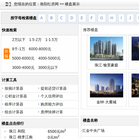
您现在的位置：
衡阳红房网
>>
楼盘展示
按字母检索楼盘
A
B
C
D
E
F
G
H
I
J
推荐楼盘
快速检索
2万以下
1.5-2万
1-1.5万
8千-1万
6000-8000元
5000-6000元
4000-5000元
珠江·愉景豪庭
3000-4000元
3000元以下
计算工具
按揭计算器
提前还贷计算器
公积金计算器
个人信用评估
金钟·大雁城
税率计算器
购房能力评估
组合计算器
质押抉择计算
楼盘名称
楼盘点击排行
2
·
汇金中央广场
珠江·和院
6500元/m
2
珠江·桃李江南
0元/m