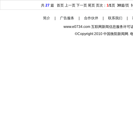
共
27
篇 首页 上一页 下一页 尾页 页次：
1
/1
页
30
篇/页 
简介
|
广告服务
|
合作伙伴
|
联系我们
|
www.e0734.com 互联网新闻信息服务许可证
©Copyright 2010 中国衡阳新闻网. 电话/