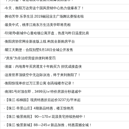
·
今天，衡阳万达旁这个国风营销中心热力值爆表了！
·
舞动芳华 乐享生活 2019融冠业主广场舞比赛报名啦
·
最美中式，桃李江南东方生活美学即将亮相
·
印湖湾•新城中心曼哈顿公寓开盘，热度与昨日温度比肩
·
衡阳房协官网全新改版上线 构筑全新购房平台
·
耀江天鹅堡：合院别墅6月18日全城公开发售
·
“房东”为非法经营提供便利将受罚
·
港媒：内地青年买房透支十年购买力 担忧成接盘侠
·
这座世界顶级空中无边际泳池，终于来到衡阳了！
·
衡阳惊现单价过万江景公寓 创高端楼市记录！
·
南湖1号封顶在即，3499元/㎡特价房源分秒递减中
·
【珠江·棕榈园】现房特惠折后起价3237元/平米起
·
【珠江·帝景山庄】4期新品特惠，楼王惊艳亮
·
【珠江·愉景南苑】 90—170㎡花漾美宅持续热销中！
·
【珠江·愉景新城】88—245㎡新品加推，特惠震撼全城！