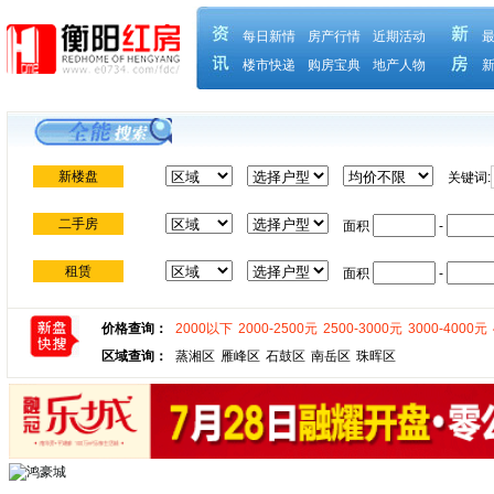
每日新情
房产行情
近期活动
楼市快递
购房宝典
地产人物
新楼盘
关键词:
二手房
面积
-
租赁
面积
-
价格查询：
2000以下
2000-2500元
2500-3000元
3000-4000元
区域查询：
蒸湘区
雁峰区
石鼓区
南岳区
珠晖区