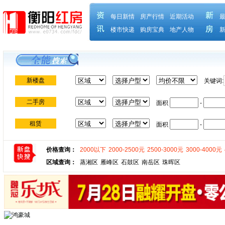
每日新情
房产行情
近期活动
楼市快递
购房宝典
地产人物
新楼盘
关键词:
二手房
面积
-
租赁
面积
-
价格查询：
2000以下
2000-2500元
2500-3000元
3000-4000元
区域查询：
蒸湘区
雁峰区
石鼓区
南岳区
珠晖区