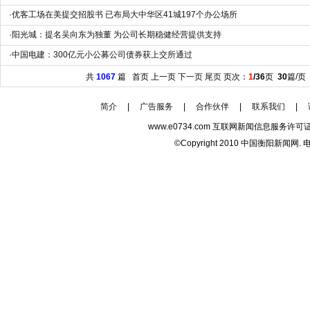
·
优客工场在美提交招股书 已布局大中华区41城197个办公场所
·
阳光城：提名吴向东为独董 为公司长期稳健经营提供支持
·
中国电建：300亿元小公募公司债券获上交所通过
共
1067
篇 首页 上一页
下一页
尾页
页次：
1
/36
页
30
篇/页
简介
|
广告服务
|
合作伙伴
|
联系我们
|
www.e0734.com 互联网新闻信息服务许可证
©Copyright 2010 中国衡阳新闻网. 电话/