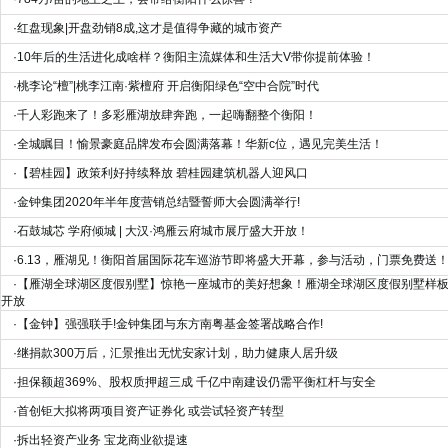
·
红盘现象|开盘劲销8成,这才是值得争藏的城市资产
·
10年后的生活进化成啥样？衡阳主流媒体和生活大V带你提前体验！
·
桃李论“檀”|桃李江南·紫檀府 开启衡阳绿色“空中合院”时代
·
千人彩跑来了！多彩雁湖放肆奔跑，一起嗨翻整个衡阳！
·
全城瞩目！愉景豪庭品牌发布会圆满落幕！华新c位，遇见完美生活！
·
【碧桂园】政策利好持续释放 碧桂园建筑机器人迎风口
·
金钟集团2020年半年度营销总结暨誓师大会圆满举行!
·
石鼓城芯 学府倾城 | 大汉·鸿雁云府城市展厅盛大开放！
·
6.13，雁湖见！衡阳首届国际花车巡游节即将盛大开幕，参与活动，门票免费送
·
【雁湖全球湖区度假别墅】惊艳一座城市的美好想象！雁湖全球湖区度假别墅样
开放
·
【金钟】强强联手!金钟集团与东方南粤基金签署战略合作!
·
继捐款300万后，汇景推出无忧安家计划，助力健康人居升级
·
担保额超369%、股权质押超三成 千亿中南建设仍需平衡杠杆与安全
·
首创钜大拟将两项目资产证券化 或尝试轻资产转型
·
拆出轻资产业务 宝龙商业欲提速