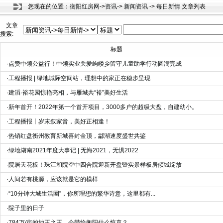
您现在的位置：
衡阳红房网
->
资讯
->
新闻资讯
->
每日新情
文章列表
文章
搜索:
标题
·
点赞中领公益行！中领实业关爱岣嵝乡留守儿童助学行动圆满完成
·
工程播报 | 绿地城际空间站，理想中的家正在稳步呈现
·
建滔·裕花园惊艳亮相，与雁城共“裕”美好生活
·
新年首开！2022年第一个首开项目，3000多户的超级大盘，自建幼小。
·
工程播报丨岁末叙家音，美好正相逢！
·
热销红盘衡州教育新城喜封金顶，酃湖速度盛世共鉴
·
绿地湖南2021年度大事记 | 无悔2021，无惧2022
·
院居天花板！珠江和院空中四合院迎新开盘暨实景样板房倾城绽放
·
人间若有桃源，应该就是它的模样
·
“10分钟大城生活圈”，你所理想的繁华诗意，这里都有...
·
院子里的日子
·
784万/亩的地王之王，会带给衡阳什么惊喜？