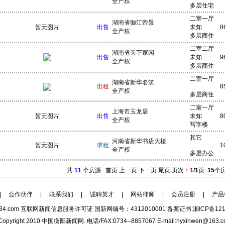
全产权
多层住宅
二室一厅
湖南省御江帝景
暂无图片
出售
未知
8
全产权
多层商住
二室二厅
湖南省天下家园
出售
未知
9
全产权
多层商住
二室一厅
湖南省新华名筑
出租
8
全产权
多层商住
二室一厅
上海市玉龙居
暂无图片
出售
未知
8
全产权
写字楼
其它
河南省新华书店大楼
暂无图片
求租
1
全产权
多层办公
共
11
个房源 首页 上一页 下一页 尾页 页次：
1
/1
页
15
个房
|
合作伙伴
|
联系我们
|
诚聘英才
|
网站律师
|
会员注册
|
产品
0734.com 互联网新闻信息服务许可证 国新网编号：4312010001 备案证书:
湘ICP备121
Copyright 2010 中国衡阳新闻网. 电话/FAX:0734--8857067 E-mail:hyxinwen@163.c