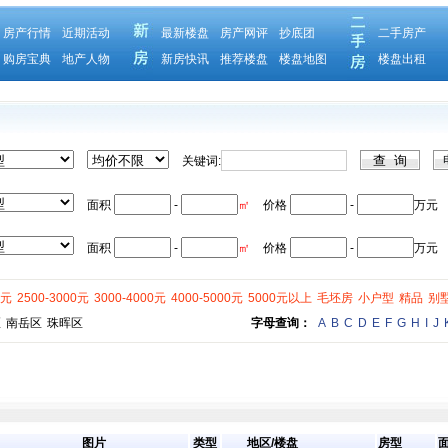
房产行情
近期活动
最新楼盘
房产网评
抄底团
二手房产
购房宝典
地产人物
新房快讯
推荐楼盘
楼盘地图
楼盘出租
关键词:
面积
-
㎡
价格
-
万元
面积
-
㎡
价格
-
万元
0元
2500-3000元
3000-4000元
4000-5000元
5000元以上
毛坯房
小户型
精品
别
区
南岳区
珠晖区
字母查询：
A
B
C
D
E
F
G
H
I
J
图片
类型
地区/楼盘
房型