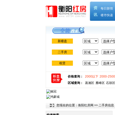
每日新情
楼市快递
新楼盘
二手房
租赁
价格查询：
2000以下
2000-250
区域查询：
蒸湘区
雁峰区
石鼓
您现在的位置：
衡阳红房网
>>
二手房信息