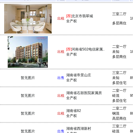
三室二厅
[荐]
北京市翡翠城
出租
1
全产权
多层商住
二室一厅
[荐]
河南省502电信家属..
出租
未知
1
全产权
多层商住
三室二厅
湖南省帝景山庄
暂无图片
出售
未知
8
全产权
多层住宅
二室一厅
湖南省石鼓医院家属房
暂无图片
出租
砖混
9
全产权
多层住宅
二室二厅
湖南省82
暂无图片
出租
钢混
8
全产权
高层商住
三室二厅
湖南省西湖新村
暂无图片
出售
砖混
8