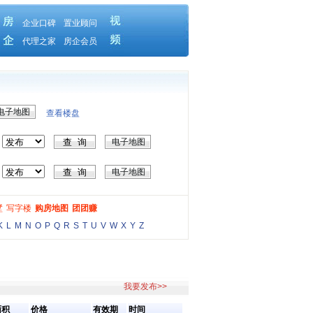
企业口碑
置业顾问
代理之家
房企会员
电子地图
查看楼盘
电子地图
电子地图
墅
写字楼
购房地图
团团赚
K
L
M
N
O
P
Q
R
S
T
U
V
W
X
Y
Z
我要发布>>
面积
价格
有效期
时间